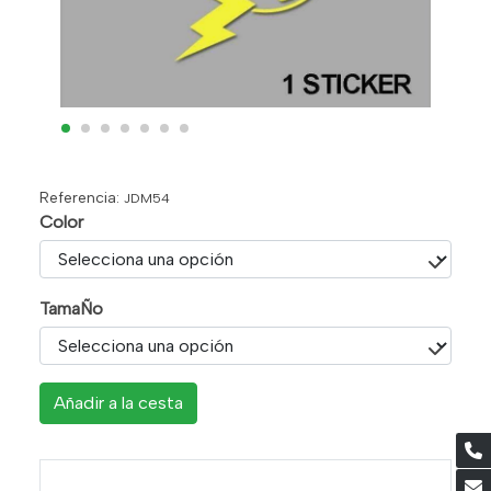
Referencia:
JDM54
Color
TamaÑo
Añadir a la cesta