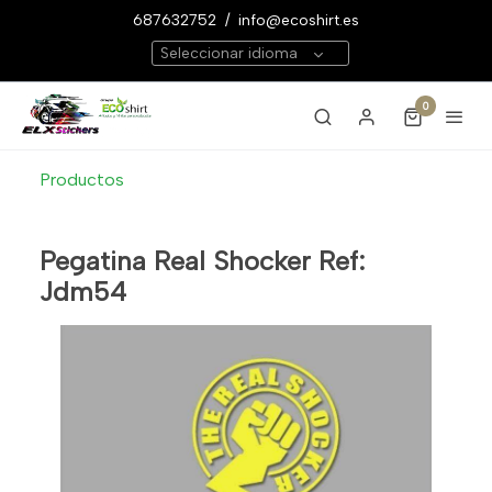
687632752
/
info@ecoshirt.es
Seleccionar idioma
0
Productos
Pegatina Real Shocker Ref:
Jdm54