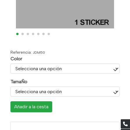
Referencia:
JDM50
Color
TamaÑo
Añadir a la cesta