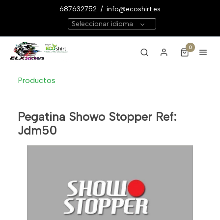
687632752
/
info@ecoshirt.es
Seleccionar idioma
0
Productos
Pegatina Showo Stopper Ref:
Jdm50