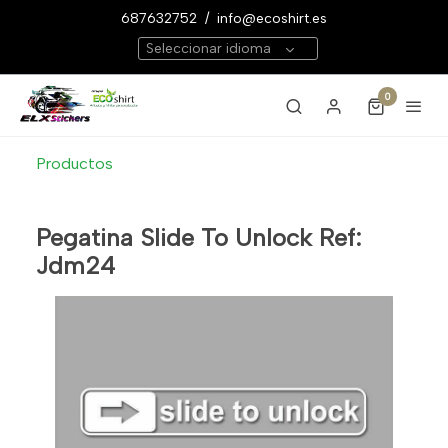
687632752
/
info@ecoshirt.es
Seleccionar idioma
0
Productos
Pegatina Slide To Unlock Ref:
Jdm24