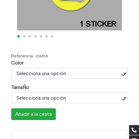
Referencia:
JDM58
Color
TamaÑo
Añadir a la cesta