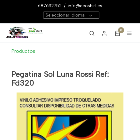
687632752
/
info@ecoshirt.es
Seleccionar idioma
0
Productos
Pegatina Sol Luna Rossi Ref:
Fd320