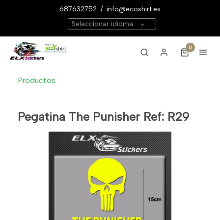
687632752
/
info@ecoshirt.es
Seleccionar idioma
0
Productos
Pegatina The Punisher Ref: R29