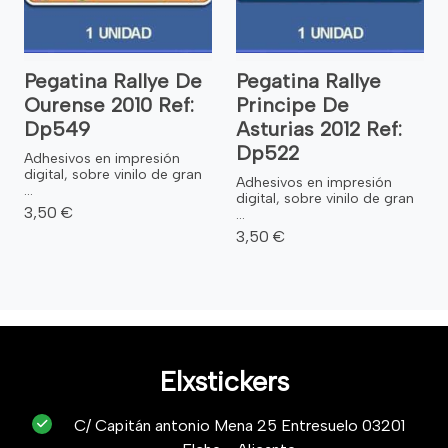
Pegatina Rallye De
Pegatina Rallye
Ourense 2010 Ref:
Principe De
Dp549
Asturias 2012 Ref:
Dp522
Adhesivos en impresión
digital, sobre vinilo de gran
Adhesivos en impresión
...
digital, sobre vinilo de gran
3,50 €
...
3,50 €
Elxstickers
C/ Capitán antonio Mena 25 Entresuelo 03201