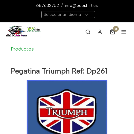
687632752
/
info@ecoshirt.es
Seleccionar idioma
0
Productos
Pegatina Triumph Ref: Dp261