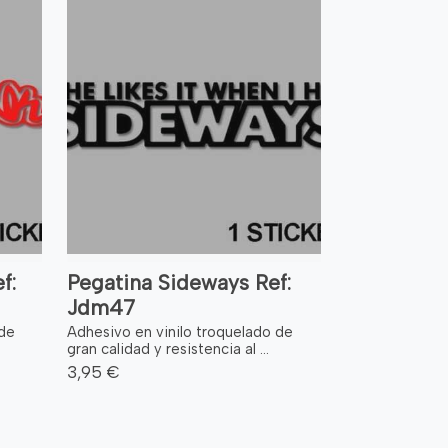
f:
Pegatina Sideways Ref:
Jdm47
 de
Adhesivo en vinilo troquelado de
gran calidad y resistencia al ...
3,95 €