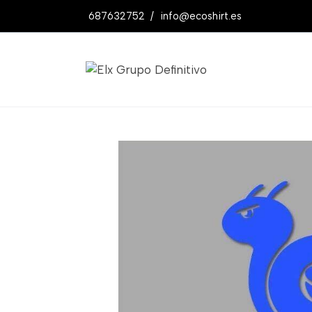
687632752
/
info@ecoshirt.es
Productos
Pegatina Turbo Drift Ref: 