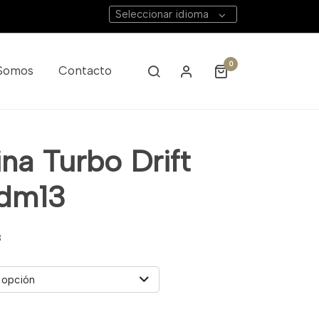
Seleccionar idioma
0
 Somos
Contacto
na Turbo Drift
Jdm13
3
 opción