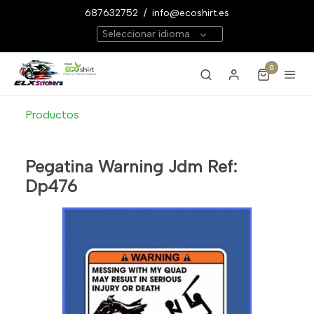
687632752
/
info@ecoshirt.es
Seleccionar idioma
0
Productos
Pegatina Warning Jdm Ref:
Dp476