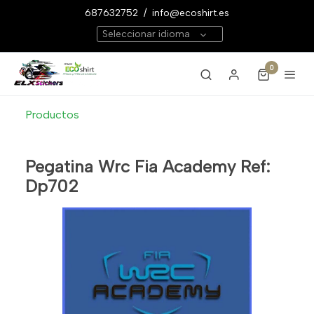
687632752
/
info@ecoshirt.es
Seleccionar idioma
0
Productos
Pegatina Wrc Fia Academy Ref:
Dp702