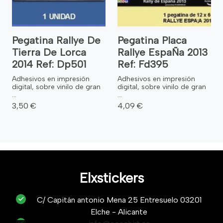
Pegatina Rallye De
Pegatina Placa
Tierra De Lorca
Rallye EspaÑa 2013
2014 Ref: Dp501
Ref: Fd395
Adhesivos en impresión
Adhesivos en impresión
digital, sobre vinilo de gran
digital, sobre vinilo de gran
...
...
3,50 €
4,09 €
Elxstickers
C/ Capitán antonio Mena 25 Entresuelo 03201
Elche - Alicante