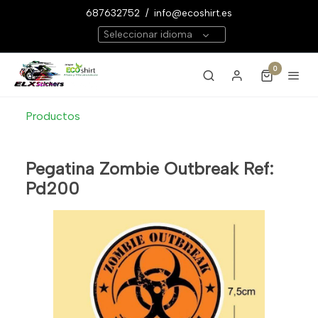
687632752
/
info@ecoshirt.es
Seleccionar idioma
0
Productos
Pegatina Zombie Outbreak Ref:
Pd200