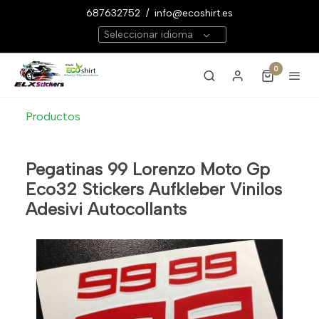
687632752
/
info@ecoshirt.es
Seleccionar idioma
0
Productos
Pegatinas 99 Lorenzo Moto Gp
Eco32 Stickers Aufkleber Vinilos
Adesivi Autocollants