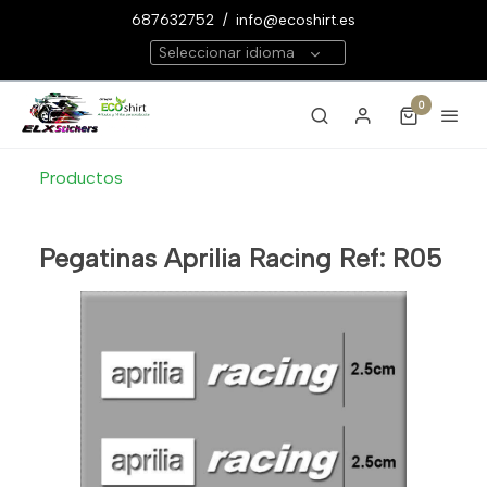
687632752
/
info@ecoshirt.es
Seleccionar idioma
0
Productos
Pegatinas Aprilia Racing Ref: R05