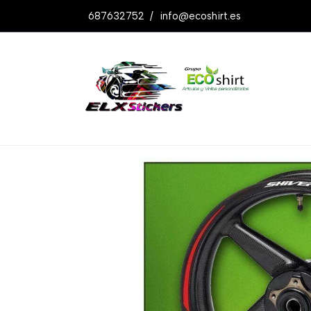
687632752
/
info@ecoshirt.es
Productos
Pegatinas Aprilia Shiver Wh