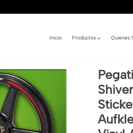
Inicio
Productos
Quienes
05 Moto Sticker Decal Aufkleber Autocollant Vinyl Adesi
Pegati
Shive
Sticke
Aufkl