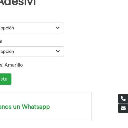
Adesivi
 opción
as
 opción
s:
Amarillo
esta
anos un Whatsapp