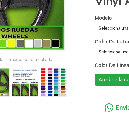
Vinyl 
Modelo
Selecciona una
Color De Letr
Selecciona una
e la imagen para ampliarla
Color De Linea
Añadir a la c
Enví