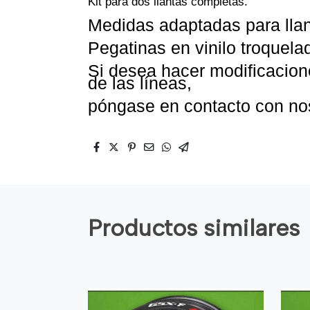
Kit para dos llantas completas.
Medidas adaptadas para llan
Pegatinas en vinilo troquelad
Si desea hacer modificacione
de las líneas,
póngase en contacto con no
Productos similares