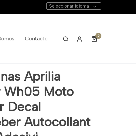
Seleccionar idioma
0
 Somos
Contacto
vi
nas Aprilia
r Wh05 Moto
r Decal
eber Autocollant