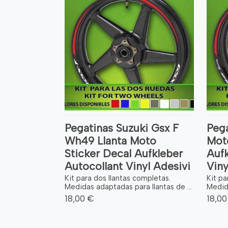
Pegatinas Suzuki Gsx F
Peg
Wh49 Llanta Moto
Moto
Sticker Decal Aufkleber
Aufk
Autocollant Vinyl Adesivi
Viny
Kit para dos llantas completas.
Kit pa
Medidas adaptadas para llantas de ...
Medida
18,00 €
18,00