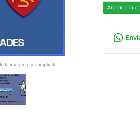
Añadir a la c
Enví
e la imagen para ampliarla