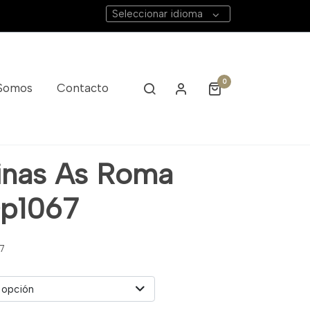
Seleccionar idioma
0
 Somos
Contacto
inas As Roma
Dp1067
7
 opción