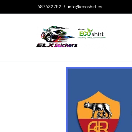
687632752
/
info@ecoshirt.es
Productos
Pegatinas As Roma Ref: Dp