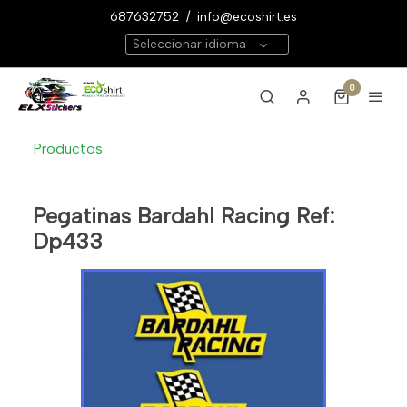
687632752
/
info@ecoshirt.es
Seleccionar idioma
0
Productos
Pegatinas Bardahl Racing Ref:
Dp433