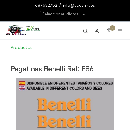
687632752
/
info@ecoshirt.es
Seleccionar idioma
0
Productos
Pegatinas Benelli Ref: F86