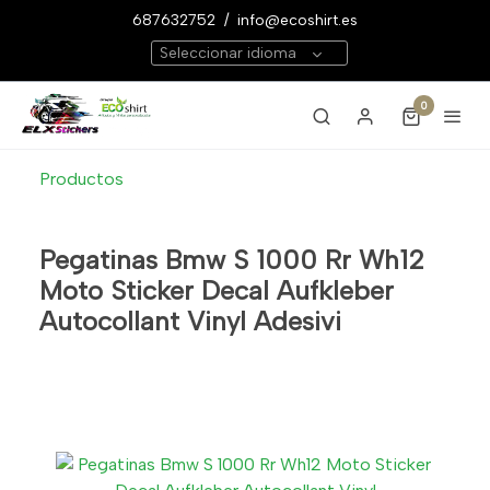
687632752
/
info@ecoshirt.es
Seleccionar idioma
0
Productos
Pegatinas Bmw S 1000 Rr Wh12
Moto Sticker Decal Aufkleber
Autocollant Vinyl Adesivi