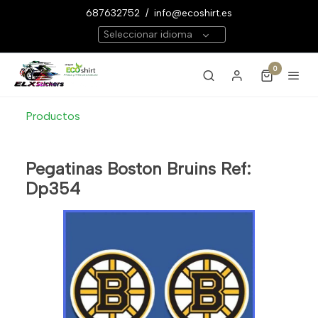
687632752
/
info@ecoshirt.es
Seleccionar idioma
0
Productos
Pegatinas Boston Bruins Ref:
Dp354