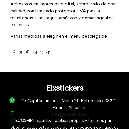
Adhesivos en impresión digital, sobre vinilo de gran
calidad con laminado protector UVA para la
resistencia al sol, agua ,arañazos y demás agentes
externos.
Varias medidas a elegir en el menú desplegable.
Elxstickers
C/ Capitán antonio Mena 25 Entresuelo 03201
Elche - Alicante
info@ecoshirt.es
ECOSHIRT SL
utiliza cookies propias y terceros para
Teléfono :
687632752
/
Whastapp
obtener datos estadísticos de la navegación de nuestros