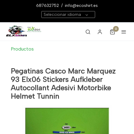
687632752
/
info@ecoshirt.es
Seleccionar idioma
0
Productos
Pegatinas Casco Marc Marquez
93 Elx06 Stickers Aufkleber
Autocollant Adesivi Motorbike
Helmet Tunnin