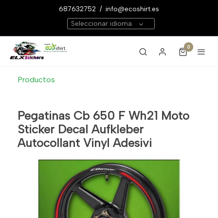
687632752
/
info@ecoshirt.es
Seleccionar idioma
0
Productos
Pegatinas Cb 650 F Wh21 Moto
Sticker Decal Aufkleber
Autocollant Vinyl Adesivi