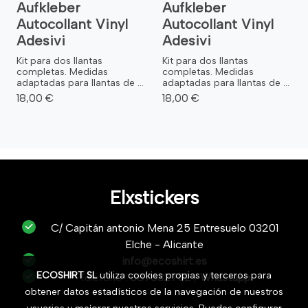
Aufkleber
Aufkleber
Autocollant Vinyl
Autocollant Vinyl
Adesivi
Adesivi
Kit para dos llantas
Kit para dos llantas
completas. Medidas
completas. Medidas
adaptadas para llantas de ...
adaptadas para llantas de ...
18,00 €
18,00 €
Elxstickers
C/ Capitán antonio Mena 25 Entresuelo 03201
Elche - Alicante
info@ecoshirt.es
ECOSHIRT SL
utiliza cookies propias y terceros para
Teléfono :
687632752
/
Whastapp
obtener datos estadísticos de la navegación de nuestros