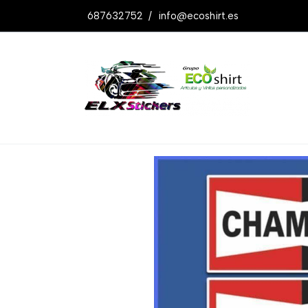
687632752
/
info@ecoshirt.es
Productos
Pegatinas Champion Ref: 