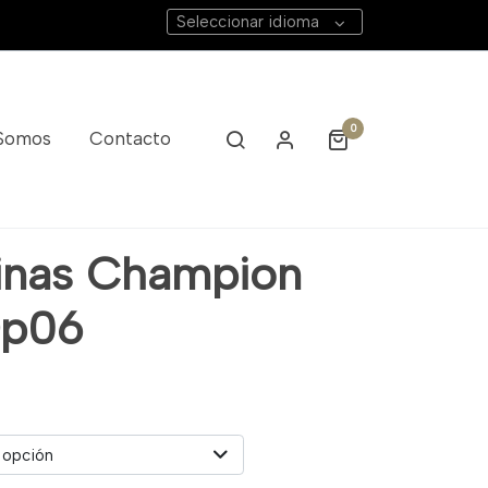
Seleccionar idioma
0
 Somos
Contacto
inas Champion
Dp06
 opción