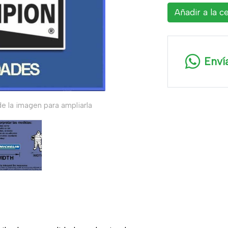
Añadir a la c
Enví
e la imagen para ampliarla