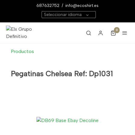
687632752
/
info@ecoshirt.es
Seleccionar idioma
0
Productos
Pegatinas Chelsea Ref: Dp1031