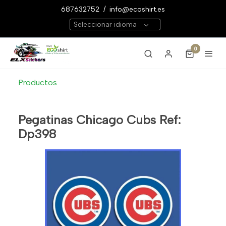
687632752
/
info@ecoshirt.es
Seleccionar idioma
0
Productos
Pegatinas Chicago Cubs Ref:
Dp398