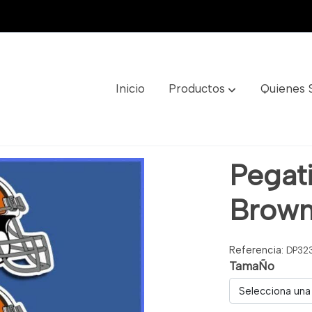
Inicio
Productos
Quienes
s Ref: Dp323
Pegat
Brown
Referencia:
DP32
TamaÑo
Selecciona una