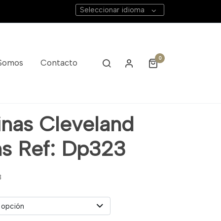
Seleccionar idioma
0
 Somos
Contacto
inas Cleveland
s Ref: Dp323
3
 opción