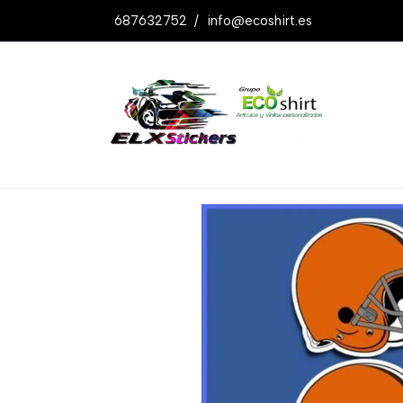
687632752
/
info@ecoshirt.es
Productos
Pegatinas Cleveland Brown