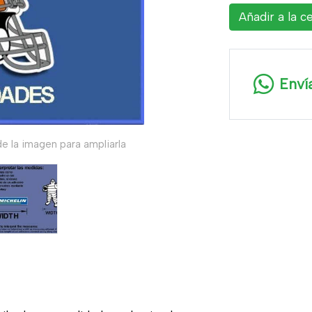
Añadir a la c
Enví
e la imagen para ampliarla