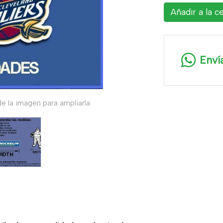
Añadir a la c
Enví
e la imagen para ampliarla