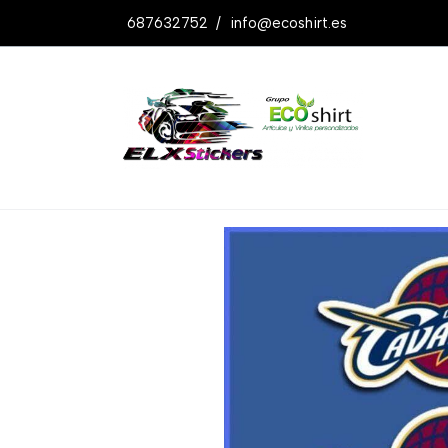
687632752
/
info@ecoshirt.es
Productos
Pegatinas Cleveland Cavali