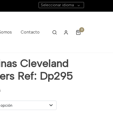
Seleccionar idioma
0
 Somos
Contacto
inas Cleveland
iers Ref: Dp295
5
 opción