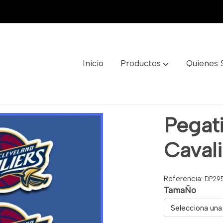
Inicio
Productos
Quienes
ers Ref: Dp295
Pegat
Caval
Referencia:
DP29
TamaÑo
Selecciona una