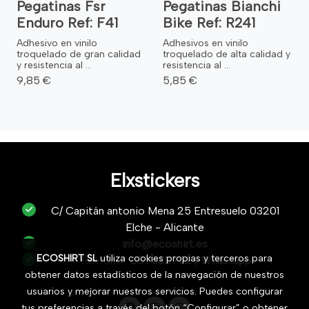
Pegatinas Fsr
Pegatinas Bianchi
Enduro Ref: F41
Bike Ref: R241
Adhesivo en vinilo
Adhesivos en vinilo
troquelado de gran calidad
troquelado de alta calidad y
y resistencia al ...
resistencia al ...
9,85 €
5,85 €
Elxstickers
C/ Capitán antonio Mena 25 Entresuelo 03201
Elche - Alicante
info@ecoshirt.es
ECOSHIRT SL
utiliza cookies propias y terceros para
Teléfono :
687632752
/
Whastapp
obtener datos estadísticos de la navegación de nuestros
usuarios y mejorar nuestros servicios. Puedes configurar
tus preferencias a través del botón “Configurar” o obtener