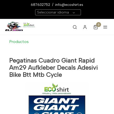
687632752
/
info@ecoshirt.es
Seleccionar idioma
0
Productos
Pegatinas Cuadro Giant Rapid
Am29 Aufkleber Decals Adesivi
Bike Btt Mtb Cycle