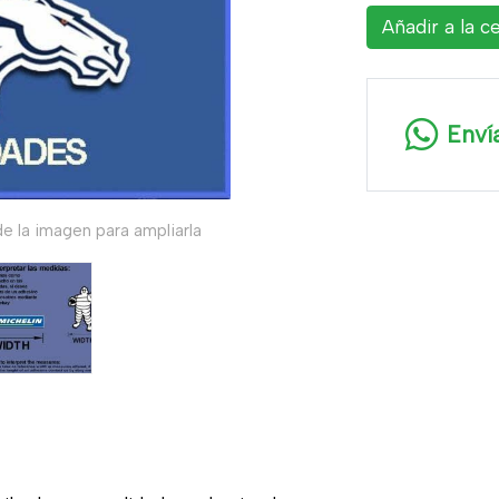
Añadir a la c
Enví
e la imagen para ampliarla