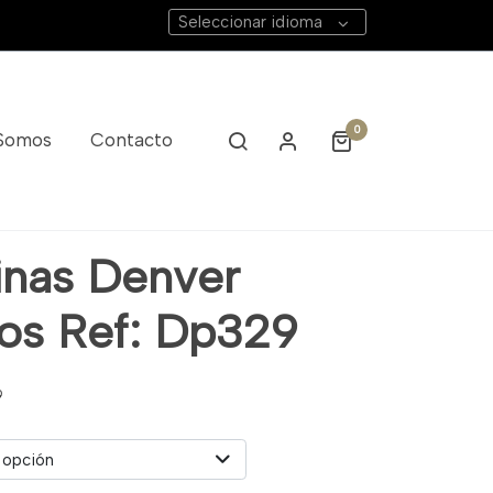
Seleccionar idioma
0
 Somos
Contacto
inas Denver
os Ref: Dp329
9
 opción