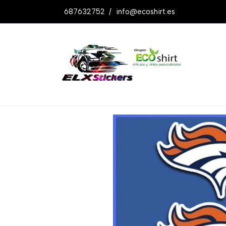
687632752
/
info@ecoshirt.es
Productos
Pegatinas Denver Broncos 