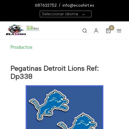
687632752
/
info@ecoshirt.es
Seleccionar idioma
0
Productos
Pegatinas Detroit Lions Ref:
Dp338