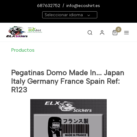
687632752
/
info@ecoshirt.es
Seleccionar idioma
0
Productos
Pegatinas Domo Made In... Japan
Italy Germany France Spain Ref:
R123