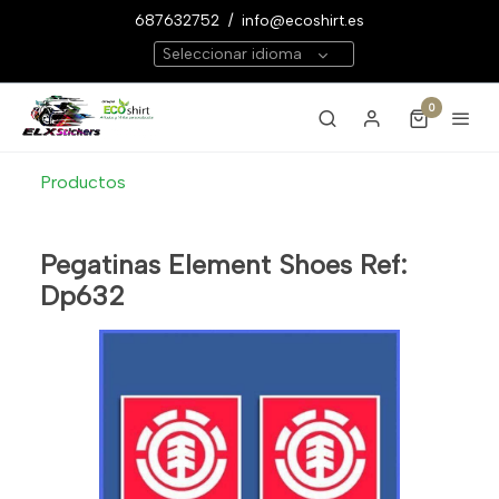
687632752
/
info@ecoshirt.es
Seleccionar idioma
0
Productos
Pegatinas Element Shoes Ref:
Dp632