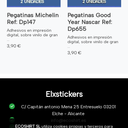
Pegatinas Michelin
Pegatinas Good
Ref: Dp147
Year Nascar Ref:
Dp655
Adhesivos en impresión
digital, sobre vinilo de gran
Adhesivos en impresión
...
digital, sobre vinilo de gran
3,90 €
...
3,90 €
Elxstickers
C/ Capitán antonio Mena 25 Entresuelo 03201
Elche - Alicante
info@ecoshirt.es
ECOSHIRT SL
utiliza cookies propias y terceros para
Teléfono :
687632752
/
Whastapp