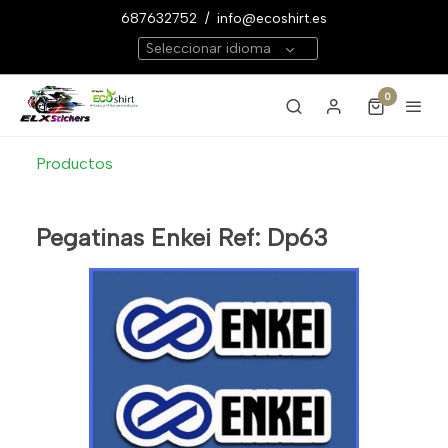
687632752
/
info@ecoshirt.es
Seleccionar idioma
0
Productos
Pegatinas Enkei Ref: Dp63