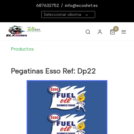
687632752
/
info@ecoshirt.es
Seleccionar idioma
0
Productos
Pegatinas Esso Ref: Dp22