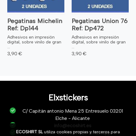
Pegatinas Michelin
Pegatinas Union 76
Ref: Dp144
Ref: Dp472
Adhesivos en impresión
Adhesivos en impresión
digital, sobre vinilo de gran
digital, sobre vinilo de gran
...
...
3,90 €
3,90 €
Elxstickers
C/ Capitán antonio Mena 25 Entresuelo 03201
Elche - Alicante
info@ecoshirt.es
ECOSHIRT SL
utiliza cookies propias y terceros para
Teléfono :
687632752
/
Whastapp