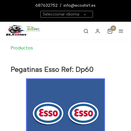
687632752
/
info@ecoshirt.es
Seleccionar idioma
0
Productos
Pegatinas Esso Ref: Dp60