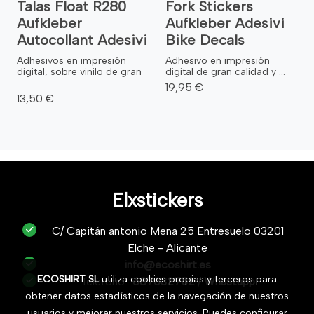
Talas Float R280
Fork Stickers
Aufkleber
Aufkleber Adesivi
Autocollant Adesivi
Bike Decals
Adhesivos en impresión
Adhesivo en impresión
digital, sobre vinilo de gran
digital de gran calidad y ...
...
19,95 €
13,50 €
Elxstickers
C/ Capitán antonio Mena 25 Entresuelo 03201
Elche - Alicante
info@ecoshirt.es
ECOSHIRT SL
utiliza cookies propias y terceros para
Teléfono :
687632752
/
Whastapp
obtener datos estadísticos de la navegación de nuestros
usuarios y mejorar nuestros servicios. Puedes configurar