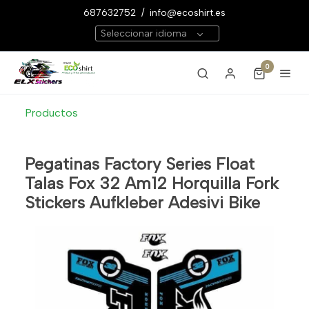
687632752
/
info@ecoshirt.es
Seleccionar idioma
0
Productos
Pegatinas Factory Series Float
Talas Fox 32 Am12 Horquilla Fork
Stickers Aufkleber Adesivi Bike