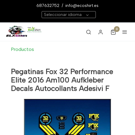
687632752
/
info@ecoshirt.es
Seleccionar idioma
0
Productos
Pegatinas Fox 32 Performance
Elite 2016 Am100 Aufkleber
Decals Autocollants Adesivi F