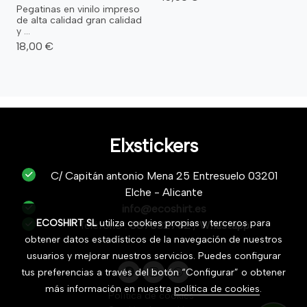
Pegatinas en vinilo impreso
de alta calidad gran calidad
y ...
18,00 €
Elxstickers
C/ Capitán antonio Mena 25 Entresuelo 03201
Elche - Alicante
info@ecoshirt.es
ECOSHIRT SL
utiliza cookies propias y terceros para
Teléfono :
687632752
/
Whastapp
obtener datos estadísticos de la navegación de nuestros
usuarios y mejorar nuestros servicios. Puedes configurar
tus preferencias a través del botón “Configurar” o obtener
más información en nuestra
política de cookies
.
Política de cookies