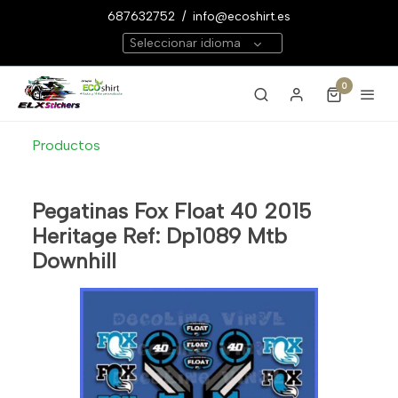
687632752
/
info@ecoshirt.es
Seleccionar idioma
0
Productos
Pegatinas Fox Float 40 2015
Heritage Ref: Dp1089 Mtb
Downhill