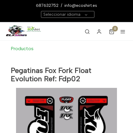
687632752
/
info@ecoshirt.es
Seleccionar idioma
0
Productos
Pegatinas Fox Fork Float
Evolution Ref: Fdp02