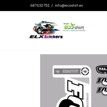
687632752
/
info@ecoshirt.es
Productos
Pegatinas Fox Fork Talas Ev