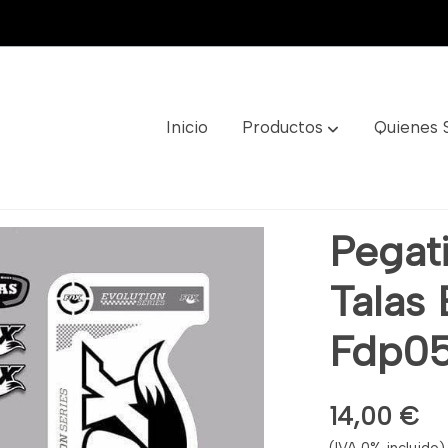
Inicio
Productos
Quienes
olution Ref: Fdp05
Pegat
Talas 
Fdp0
14,00 €