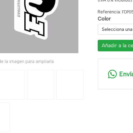
(IVA 0% incluido)
Referencia:
FDP0
Color
Selecciona una
Añadir a la c
e la imagen para ampliarla
Enví