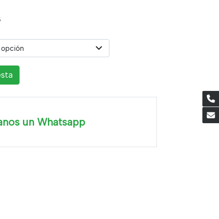
5
 opción
esta
anos un Whatsapp