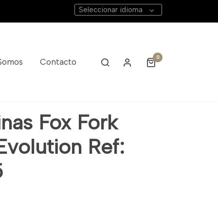
Seleccionar idioma
0
 Somos
Contacto
inas Fox Fork
Evolution Ref:
5