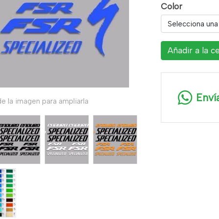
Color
Selecciona una
Añadir a la c
Enví
e la imagen para ampliarla