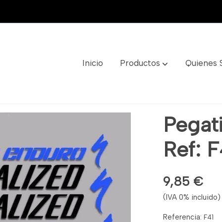
Inicio
Productos
Quienes
F41
Pegat
Ref: F
9,85 €
(IVA 0% incluido)
Referencia:
F41