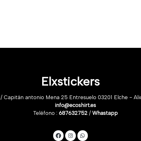
Elxstickers
/ Capitán antonio Mena 25 Entresuelo 03201 Elche - Ali
info@ecoshirt.es
Teléfono :
687632752
/
Whastapp