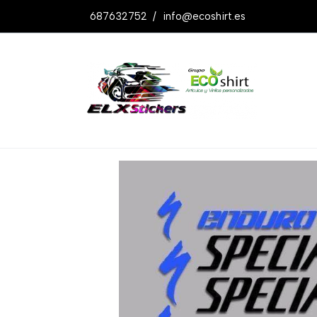
687632752
/
info@ecoshirt.es
Productos
Pegatinas Fsr Enduro Ref: 