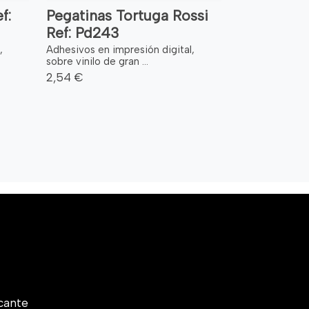
f:
Pegatinas Tortuga Rossi
Ref: Pd243
,
Adhesivos en impresión digital,
sobre vinilo de gran ...
2,54 €
cante