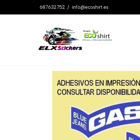
687632752
/
info@ecoshirt.es
Productos
Pegatinas Gas Blue Jeans R