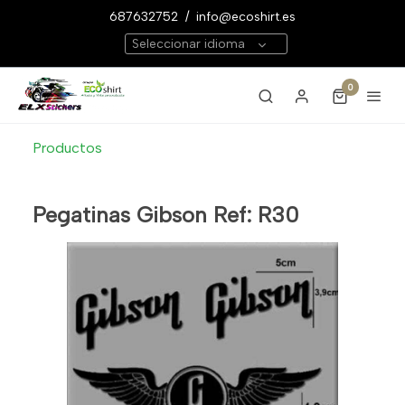
687632752
/
info@ecoshirt.es
Seleccionar idioma
0
Productos
Pegatinas Gibson Ref: R30