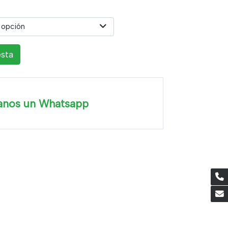
 opción
esta
anos un Whatsapp