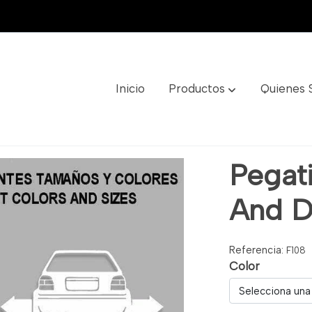
Inicio
Productos
Quienes
wn Ref: F108
Pegat
And D
Referencia:
F108
Color
Selecciona una