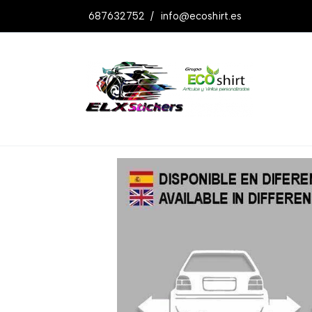
687632752
/
info@ecoshirt.es
Productos
Pegatinas Golf Out And Do