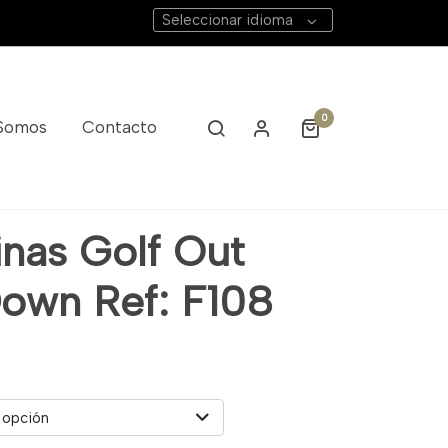
Seleccionar idioma
0
 Somos
Contacto
inas Golf Out
own Ref: F108
 opción