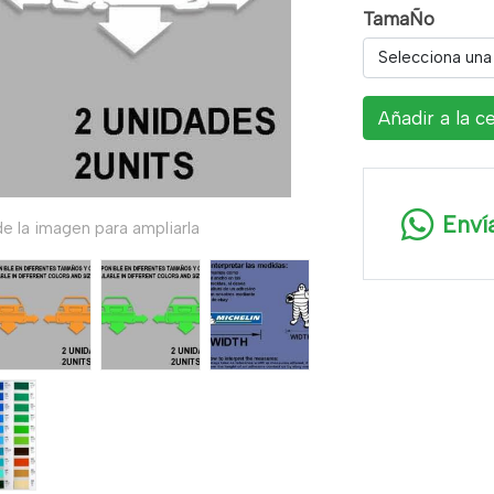
TamaÑo
Selecciona una
Añadir a la c
Enví
e la imagen para ampliarla