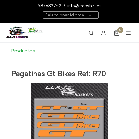
687632752
/
info@ecoshirt.es
Seleccionar idioma
0
Productos
Pegatinas Gt Bikes Ref: R70