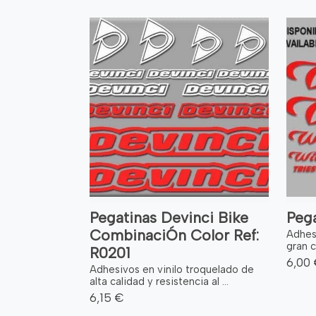
Pegatinas Devinci Bike
Pega
CombinaciÓn Color Ref:
Adhes
gran c
R0201
6,00
Adhesivos en vinilo troquelado de
alta calidad y resistencia al ...
6,15 €