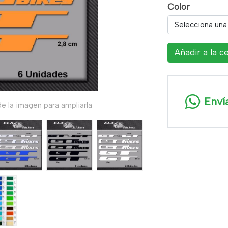
Color
Selecciona una
Añadir a la c
Enví
e la imagen para ampliarla