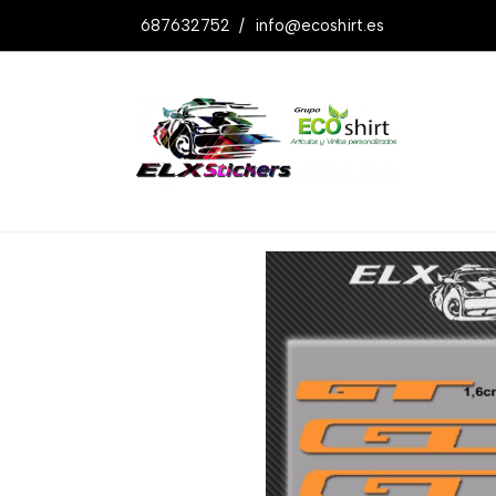
687632752
/
info@ecoshirt.es
Productos
Pegatinas Gt Bikes Ref: R7