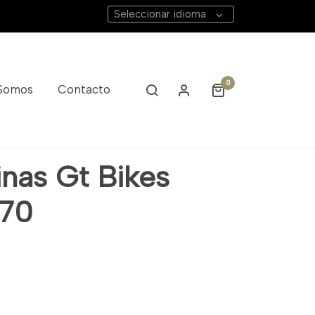
Seleccionar idioma
0
 Somos
Contacto
inas Gt Bikes
R70