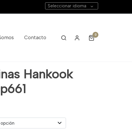
Seleccionar idioma
0
 Somos
Contacto
inas Hankook
Dp661
 opción