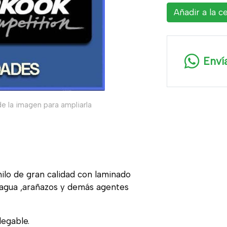
Añadir a la c
Enví
e la imagen para ampliarla
nilo de gran calidad con laminado
, agua ,arañazos y demás agentes
legable.