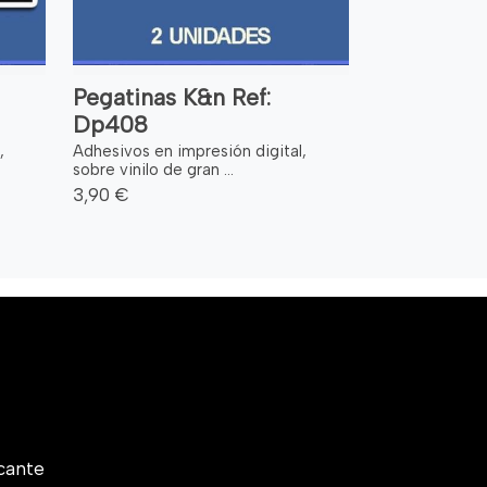
Pegatinas K&n Ref:
Dp408
,
Adhesivos en impresión digital,
sobre vinilo de gran ...
3,90 €
cante