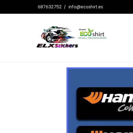
687632752
/
info@ecoshirt.es
Productos
Pegatinas Hankook Ref: Dp