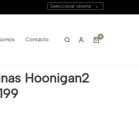
Seleccionar idioma
0
 Somos
Contacto
inas Hoonigan2
R199