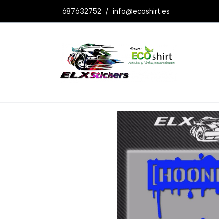
687632752
/
info@ecoshirt.es
Productos
Pegatinas Hoonigan2 Ref: 