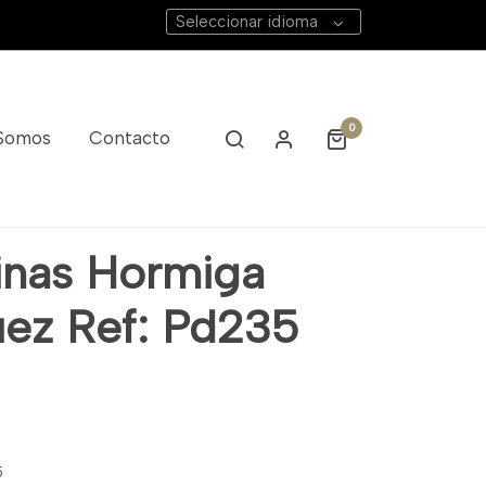
Seleccionar idioma
0
 Somos
Contacto
inas Hormiga
ez Ref: Pd235
5