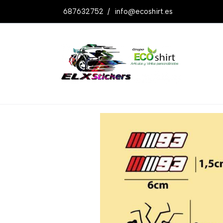
687632752
/
info@ecoshirt.es
Productos
Pegatinas Hormiga Marque