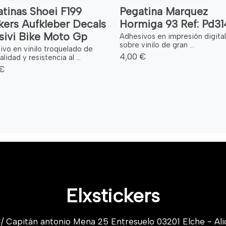
tinas Shoei F199
Pegatina Marquez
kers Aufkleber Decals
Hormiga 93 Ref: Pd31
sivi Bike Moto Gp
Adhesivos en impresión digital
sobre vinilo de gran ...
ivo en vinilo troquelado de
4,00 €
alidad y resistencia al ...
 €
Elxstickers
/ Capitán antonio Mena 25 Entresuelo 03201 Elche - Ali